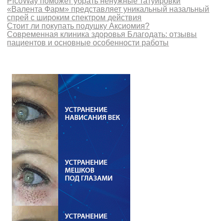
PicoWay поможет убрать ненужные татуировки
«Валента Фарм» представляет уникальный назальный
спрей с широким спектром действия
Стоит ли покупать подушку Аксиомия?
Современная клиника здоровья Благодать: отзывы
пациентов и основные особенности работы