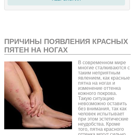
ПРИЧИНЫ ПОЯВЛЕНИЯ КРАСНЫХ
ПЯТЕН НА НОГАХ
В современном мире
многие сталкиваются с
таким неприятным
явлением,
как красные
пятна на ногах и
изменение оттенка
кожного покрова.
Такую ситуацию
невозможно оставить
без внимания, так как
человек испытывает
при этом эстетические
неудобства. Кроме
того, пятна красного
оттенка могут сильно