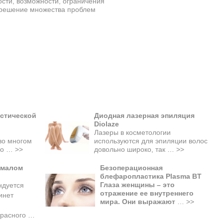
сти, возможности, ограничения
 решение множества проблем
стической
Диодная лазерная эпиляция
Diolaze
Лазеры в косметологии
во многом
используются для эпиляции волос
ько …
>>
довольно широко, так …
>>
 малом
Безоперационная
блефаропластика Plasma BT
Глаза женщины – это
ндуется
отражение ее внутреннего
инет
мира. Они выражают
…
>>
красного
…