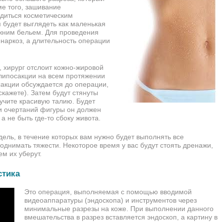
ме того, зашивание
диться косметическим
 будет выглядеть как маленькая
ижним бельем. Для проведения
наркоз, а длительность операции
з, хирург отслоит кожно-жировой
липосакции на всем протяжении
акции обсуждается до операции,
 скажете). Затем будут стянуты
учите красивую талию. Будет
и очертаний фигуры он должен
а не быть где-то сбоку живота.
дель, в течение которых вам нужно будет выполнять все
поднимать тяжести. Некоторое время у вас будут стоять дренажи,
ем их уберут.
стика
Это операция, выполняемая с помощью вводимой
видеоаппаратуры (эндоскопа) и инструментов через
минимальные разрезы на коже. При выполнении данного
вмешательства в разрез вставляется эндоскоп, а картину в