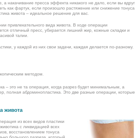
е,
а накачивание пресса эффекта никакого не дало, если вы вдруг
сеть как фартук, если произошло растяжение или снижение тонуса
тика живота – идеальное решение для вас.
нии привлекательного вида живота. В ходе операции
тся отличный пресс, убирается лишний жир, кожные складки и
асивой талии.
ики, у каждой из них свои задачи, каждая делается по-разному.
скопическим методом.
а – это не та операция, когда разрез будет минимальным, а
ер, полная абдоминопластика. Это две разные операции, которые
а живота
ерация из всех видов пластики
 животика с ликвидацией всех
амов, восстановлением тонуса
ьно большого разреза, который