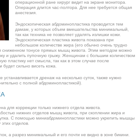
операционной ране хирург видит на экране монитора.
Операция длится час-полтора. Для нее требуется общая
анестезия.
Эндоскопическая абдоминопластика проводится тем
дамам, у которых объем вмешательства минимальный,
так как техника не позволяет удалять излишки кожи.
Эндоскопическая пластика живота показана при
небольшом количестве жира (его обычно очень трудно
и сниженном тонусе прямых мышц живота. Этим методом можно
ку и удалить пупочную грыжу. Женщинам с большим количеством
ую пластику нет смысла, так как в этом случае после
 будет сильно висеть кожа.
же устанавливается дренаж на несколько суток, также нужно
нительно с полной абдоминопластикой).
КА
на для коррекции только нижнего отдела живота.
бостью нижних отделов мышц живота, при скоплении жира и
о пупка. С помощью миниабдоминопластики можно укрепить мышцы
 этих отделов.
ок, а разрез минимальный и его почти не видно в зоне бикини.