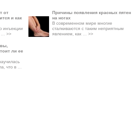
т от
Причины появления красных пятен
ится и как
на ногах
В современном мире многие
то инъекции
сталкиваются с таким неприятным
й …
>>
явлением, как …
>>
ывы,
тоит ли ее
научилась
ла, что в …