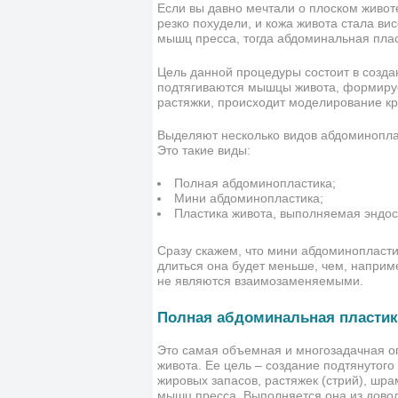
Если вы давно мечтали о плоском живот
резко похудели, и кожа живота стала ви
мышц пресса, тогда абдоминальная плас
Цель данной процедуры состоит в созда
подтягиваются мышцы живота, формируе
растяжки, происходит моделирование кр
Выделяют несколько видов абдоминопласт
Это такие виды:
Полная абдоминопластика;
Мини абдоминопластика;
Пластика живота, выполняемая эндо
Сразу скажем, что мини абдоминопластик
длиться она будет меньше, чем, наприм
не являются взаимозаменяемыми.
Полная абдоминальная пластик
Это самая объемная и многозадачная оп
живота. Ее цель – создание подтянутого
жировых запасов, растяжек (стрий), шр
мышц пресса. Выполняется она из довол