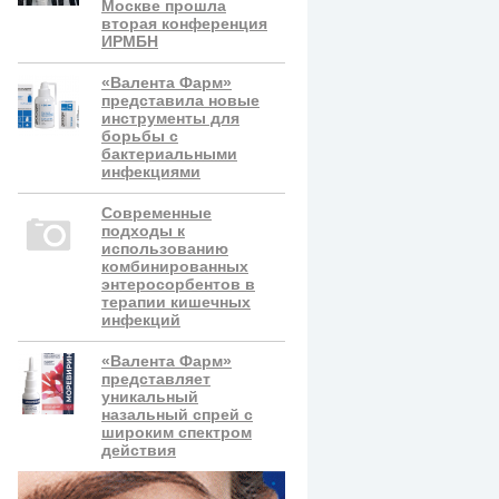
Москве прошла
вторая конференция
ИРМБН
«Валента Фарм»
представила новые
инструменты для
борьбы с
бактериальными
инфекциями
Современные
подходы к
использованию
комбинированных
энтеросорбентов в
терапии кишечных
инфекций
«Валента Фарм»
представляет
уникальный
назальный спрей с
широким спектром
действия