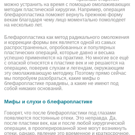
можно устранить на время с помощью омолаживающих
методик пластической хирургии. Например, операция
блефаропластика поможет вернуть прежнюю форму
векам благодаря чему лицо моментально помолодеет
на несколько лет.
Блефаропластика как метод радикального омоложения
и коррекции формы век является одной из самых
распространенных, опробованных и популярных
пластических операций, которые давно и весьма
успешно применяются на практике. Но многие все ещё
с опаской относятся к пластике век и не решаются на
операцию, поверив слухам и легендам, окружающим
эту омолаживающую методику. Поэтому прямо сейчас
мы попробуем разобраться, какие мифы о
блефаропластике правдивы, а какие не имеют под
собой никаких оснований.
Мифы и слухи о блефаропластике
Говорят, что после блефаропластики под глазами
появляются постоянные отеки. Это неправда. Да,
после пластики век, как и после любой хирургической
операции, в прооперированной зоне могут возникнуть
отеки, однако, явление это временное и краткосрочное.