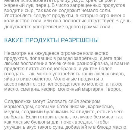
нельзя использовать горчицу, уксус, хрен, сырой и
жареный лук, перец. В число запрещенных продуктов
входит и сыр, так как он содержит немало соли.
Употреблять следует продукты, в которые ограничено
количество соли, или она полностью отсутствует. В день
допускается употребление одного грамма соли.
КАКИЕ ПРОДУКТЫ РАЗРЕШЕНЫ
Несмотря на кажущееся огромное количество
продуктов, попавших в раздел запретных, диета при
любом воспалении почек очень разнообразна, и вам не
придется питаться однообразно, и уж тем более,
голодать. Так, можно употреблять каши любых видов,
яйца в виде омлетов. Молочные продукты в
ассортименте, это непосредственно молоко, а также
масло, сметана, кефир, молочный маргарин, творог.
Сладкоежки могут баловать себя зефиром,
мармеладом, соевыми батончиками, карамелью,
медом, сладкими булочками. Как видите, есть из чего
выбрать. Если готовить супы, то лучше без мяса, так
как мясные бульоны для почек вредны. Чтобы
улучшить вкус такого супа, добавляйте в блюдо масло.