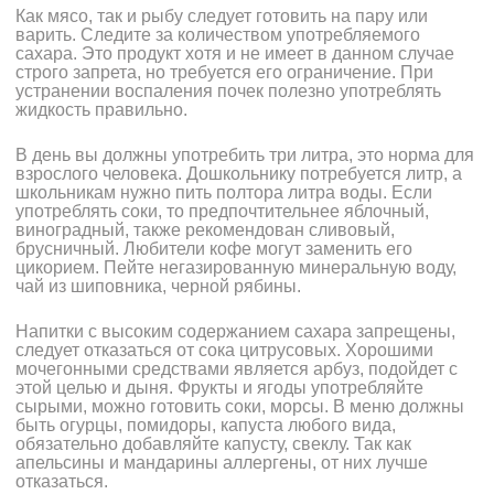
Как мясо, так и рыбу следует готовить на пару или
варить. Следите за количеством употребляемого
сахара. Это продукт хотя и не имеет в данном случае
строго запрета, но требуется его ограничение. При
устранении воспаления почек полезно употреблять
жидкость правильно.
В день вы должны употребить три литра, это норма для
взрослого человека. Дошкольнику потребуется литр, а
школьникам нужно пить полтора литра воды. Если
употреблять соки, то предпочтительнее яблочный,
виноградный, также рекомендован сливовый,
брусничный. Любители кофе могут заменить его
цикорием. Пейте негазированную минеральную воду,
чай из шиповника, черной рябины.
Напитки с высоким содержанием сахара запрещены,
следует отказаться от сока цитрусовых. Хорошими
мочегонными средствами является арбуз, подойдет с
этой целью и дыня. Фрукты и ягоды употребляйте
сырыми, можно готовить соки, морсы. В меню должны
быть огурцы, помидоры, капуста любого вида,
обязательно добавляйте капусту, свеклу. Так как
апельсины и мандарины аллергены, от них лучше
отказаться.