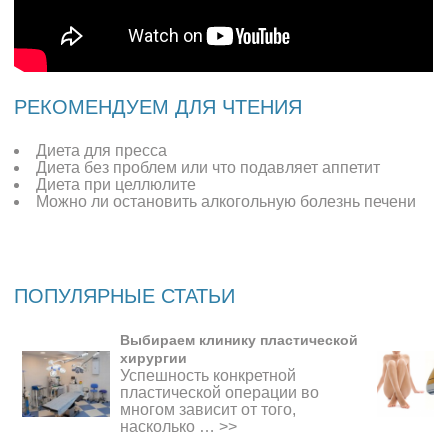
РЕКОМЕНДУЕМ ДЛЯ ЧТЕНИЯ
Диета для пресса
Диета без проблем или что подавляет аппетит
Диета при целлюлите
Можно ли остановить алкогольную болезнь печени
ПОПУЛЯРНЫЕ СТАТЬИ
Выбираем клинику пластической
хирургии
Успешность конкретной
пластической операции во
многом зависит от того,
насколько …
>>