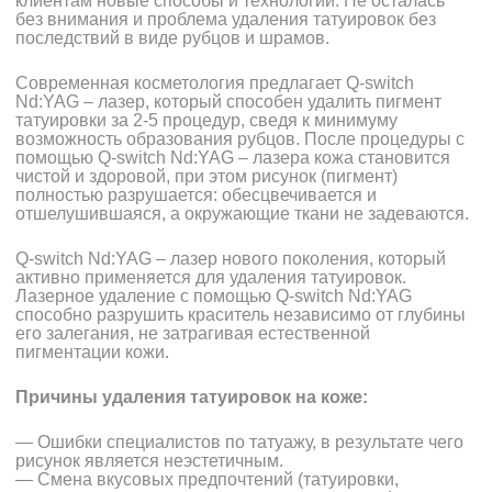
клиентам новые способы и технологии. Не осталась
без внимания и проблема удаления татуировок без
последствий в виде рубцов и шрамов.
Современная косметология предлагает Q-switch
Nd:YAG – лазер, который способен удалить пигмент
татуировки за 2-5 процедур, сведя к минимуму
возможность образования рубцов. После процедуры с
помощью Q-switch Nd:YAG – лазера кожа становится
чистой и здоровой, при этом рисунок (пигмент)
полностью разрушается: обесцвечивается и
отшелушившаяся, а окружающие ткани не задеваются.
Q-switch Nd:YAG – лазер нового поколения, который
активно применяется для удаления татуировок.
Лазерное удаление с помощью Q-switch Nd:YAG
способно разрушить краситель независимо от глубины
его залегания, не затрагивая естественной
пигментации кожи.
Причины удаления татуировок на коже:
— Ошибки специалистов по татуажу, в результате чего
рисунок является неэстетичным.
— Смена вкусовых предпочтений (татуировки,