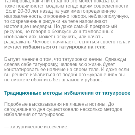
Татуировка,
как и ни странно это может показаться,
тоже подчиняется модным тенденциям современности.
Если 20-30 лет назад татуаж имел определенную
направленность, откровенно говоря, неблагополучную,
то современные рисунки на теле напоминают
настоящие шедевры.
Но даже самый прекрасный
рисунок, не говоря о безвкусных штампованных
изображениях, может наскучить, или начать
раздражать. Человек начинает стесняться своего тела и
мечтает
избавиться от татуировки на теле
.
Бытует мнение о том, что татуировки вечны. Однажды
сделав себе татуировку, человек всю жизнь будет
констатировать её наличие на своем теле. И даже если
вы решите избавиться от подобного «украшения» вы
не сможете обойтись без шрамов и рубцов.
Традиционные методы избавления от татуировок
Подобные высказывания не лишены истины. До
сегодняшнего дня существовало несколько методов
избавления от татуировок:
— хирургическое иссечение;