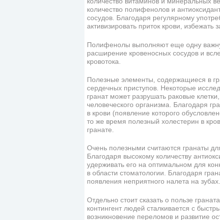
количество витаминов и минеральных ве
количество полифенолов и антиоксидан
сосудов. Благодаря регулярному употре
активизировать приток крови, избежать 
Полифенолы выполняют еще одну важну
расширение кровеносных сосудов и всле
кровотока.
Полезные элементы, содержащиеся в гр
сердечных приступов. Некоторые исслед
гранат может разрушать раковые клетки,
человеческого организма. Благодаря гр
в крови (появление которого обусловле
то же время полезный холестерин в кро
гранате.
Очень полезными считаются гранаты для
Благодаря высокому количеству антиокс
удерживать его на оптимальном для кон
в области стоматологии. Благодаря гра
появления неприятного налета на зубах
Отдельно стоит сказать о пользе гранат
контингент людей сталкивается с быстр
возникновение переломов и развитие ос