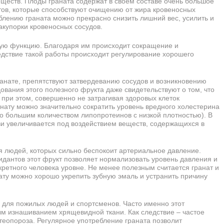
ществ. Плоды граната содержат в своем составе очень большое
тов, которые способствуют очищению от жира кровеносных
блению граната можно прекрасно снизить лишний вес, усилить и
закупорки кровеносных сосудов.
ю функцию. Благодаря им происходит сокращение и
дствие такой работы происходит регулирование хорошего
анате, препятствуют затвердеванию сосудов и возникновению
ования этого полезного фрукта даже свидетельствуют о том, что
 при этом, совершенно не затрагивая здоровых клеток
анату можно значительно сократить уровень вредного холестерина
но большим количеством липопротеинов с низкой плотностью). В
ви увеличивается под воздействием веществ, содержащихся в
 людей, которых сильно беспокоит артериальное давление.
идантов этот фрукт позволяет нормализовать уровень давления и
кретного человека уровне. Не менее полезным считается гранат и
нату можно хорошо укрепить зубную эмаль и устранить причину
.
а для пожилых людей и спортсменов. Часто именно этот
ым изнашиванием хрящевидной ткани. Как следствие – частое
теопороза. Регулярное употребление граната позволит