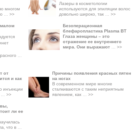
Лазеры в косметологии
во многом
используются для эпиляции волос
ько …
>>
довольно широко, так …
>>
 малом
Безоперационная
блефаропластика Plasma BT
Глаза женщины – это
ндуется
отражение ее внутреннего
инет
мира. Они выражают
…
>>
красного
…
т от
Причины появления красных пятен
ится и как
на ногах
В современном мире многие
то инъекции
сталкиваются с таким неприятным
й …
>>
явлением, как …
>>
ывы,
тоит ли ее
научилась
ла, что в …