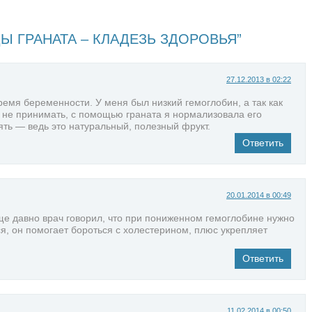
Ы ГРАНАТА – КЛАДЕЗЬ ЗДОРОВЬЯ”
27.12.2013 в 02:22
ремя беременности. У меня был низкий гемоглобин, а так как
 не принимать, с помощью граната я нормализовала его
ять — ведь это натуральный, полезный фрукт.
Ответить
20.01.2014 в 00:49
ще давно врач говорил, что при пониженном гемоглобине нужно
ся, он помогает бороться с холестерином, плюс укрепляет
Ответить
11.02.2014 в 00:50