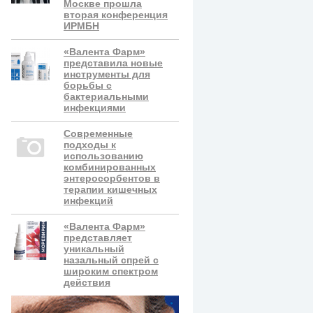
Москве прошла
вторая конференция
ИРМБН
«Валента Фарм»
представила новые
инструменты для
борьбы с
бактериальными
инфекциями
Современные
подходы к
использованию
комбинированных
энтеросорбентов в
терапии кишечных
инфекций
«Валента Фарм»
представляет
уникальный
назальный спрей с
широким спектром
действия