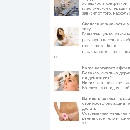
Успешность конкретной
пластической операции 
зависит от того, наскол
Скопление жидкости в
тазу
Всем женщинам рекоме
регулярно посещать каб
гинеколога. Часто
представительницы пре
>>
Когда наступает эффек
Ботокса, сколько держ
он действует?
Ни для кого не секрет, ч
Ботокса на сегодняшни
Вагинопластика – отз
стоимость операции, с
делать
Современная женщина 
ценить свое тело и поня
>>