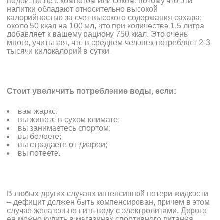
водой, но не с компотом или соком, потому что эти
напитки обладают относительно высокой
калорийностью за счет высокого содержания сахара:
около 50 ккал на 100 мл, что при количестве 1,5 литра
добавляет к вашему рациону 750 ккал. Это очень
много, учитывая, что в среднем человек потребляет 2-3
тысячи килокалорий в сутки.
Стоит увеличить потребление воды, если:
вам жарко;
вы живете в сухом климате;
вы занимаетесь спортом;
вы болеете;
вы страдаете от диареи;
вы потеете.
В любых других случаях интенсивной потери жидкости
– дефицит должен быть компенсирован, причем в этом
случае желательно пить воду с электролитами. Дорого
ее можно купить в магазинах спортивного питания,