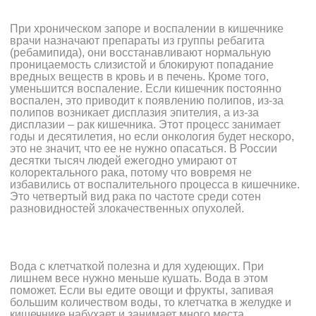
При хроническом запоре и воспалении в кишечнике
врачи назначают препараты из группы ребагита
(ребамипида), они восстанавливают нормальную
проницаемость слизистой и блокируют попадание
вредных веществ в кровь и в печень. Кроме того,
уменьшится воспаление. Если кишечник постоянно
воспален, это приводит к появлению полипов, из-за
полипов возникает дисплазия эпителия, а из-за
дисплазии – рак кишечника. Этот процесс занимает
годы и десятилетия, но если онкология будет нескоро,
это не значит, что ее не нужно опасаться. В России
десятки тысяч людей ежегодно умирают от
колоректального рака, потому что вовремя не
избавились от воспалительного процесса в кишечнике.
Это четвертый вид рака по частоте среди сотен
разновидностей злокачественных опухолей.
Вода с клетчаткой полезна и для худеющих. При
лишнем весе нужно меньше кушать. Вода в этом
поможет. Если вы едите овощи и фрукты, запивая
большим количеством воды, то клетчатка в желудке и
кишечнике набухает и занимает много места.