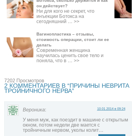
Ботокса, сколько держится и как
он действует?
Ни для кого не секрет, что
инъекции Ботокса на
сегодняшний …
>>
Вагинопластика – отзывы,
стоимость операции, стоит ли ее
делать
Современная женщина
научилась ценить свое тело и
поняла, что в …
>>
7202 Просмотров
2 КОММЕНТАРИЕВ В “ПРИЧИНЫ НЕВРИТА
ТРОЙНИЧНОГО НЕРВА”
10.01.2014 в 09:24
Вероника
:
У меня муж, как поездит в машине с открытым
окном, потом недели две мается с
тройничным нервом, уколы колит…