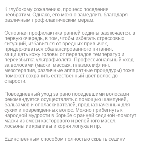
К глубокому сожалению, процесс поседения
необратим. Однако, его можно замедлить благодаря
различным профилактическим мерам.
Основная профилактика ранней седины заключается, в
первую очередь, в том, чтобы избегать стрессовых
ситуаций, избавиться от вредных привычек,
придерживаться сбалансированного питания,
защищать кожу головы от перепадов температур и
переизбытка ультрафиолета. Профессиональный уход
за волосами (маски, массаж, плазмолифтинг,
мезотерапия, различные аппаратные процедуры) тоже
поможет сохранить естественный цвет волос до
старости.
Повседневный уход за рано поседевшими волосами
рекомендуется осуществлять с помощью шампуней,
бальзамов и ополаскивателей, предназначенных для
сухих и поврежденных волос. Можно прибегнуть к
народной мудрости в борьбе с ранней сединой -помогут
маски из смеси касторового и репейного масел,
лосьоны из крапивы и корня лопуха и пр.
Единственным способом полностью скрыть седину