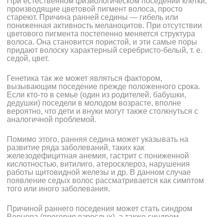
При естественном физиологическом поседении клетки,
производящие цветовой пигмент волоса, просто
стареют. Причина ранней седины — гибель или
пониженная активность меланоцитов. При отсутствии
цветового пигмента постепенно меняется структура
волоса. Она становится пористой, и эти самые поры
придают волоску характерный серебристо-белый, т. е.
седой, цвет.
Генетика так же может являться фактором,
вызывающим поседение прежде положенного срока.
Если кто-то в семье (один из родителей, бабушки,
дедушки) поседели в молодом возрасте, вполне
вероятно, что дети и внуки могут также столкнуться с
аналогичной проблемой.
Помимо этого, ранняя седина может указывать на
развитие ряда заболеваний, таких как
железодефицитная анемия, гастрит с пониженной
кислотностью, витилиго, атеросклероз, нарушения
работы щитовидной железы и др. В данном случае
появление седых волос рассматривается как симптом
того или иного заболевания.
Причиной раннего поседения может стать синдром
Вернера (прогерия взрослых), а также синдром