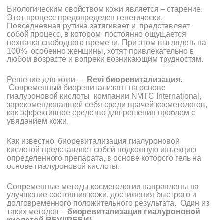
Биологическим свойством кожи является
– старение.
Этот процесс предопределен генетически.
Повседневная рутина затягивает и представляет
собой процесс, в котором постоянно ощущается
нехватка свободного времени. При этом выглядеть на
100%, особенно женщины, хотят привлекательно в
любом возрасте и вопреки возникающим трудностям.
Решение для кожи —
Revi биоревитализация
.
Современный биоревитализант на основе
гиалуроновой кислоты компании NMTC International,
зарекомендовавшей себя среди врачей косметологов,
как эффективное средство для решения проблем с
увяданием кожи.
Как известно, биоревитализация гиалуроновой
кислотой представляет собой подкожную инъекцию
определенного препарата, в основе которого гель на
основе гиалуроновой кислоты.
Современные методы косметологии направлены на
улучшение состояния кожи, достижения быстрого и
долговременного положительного результата. Один из
таких методов –
биоревитализация гиалуроновой
кислотой
REVI
(РЕВИ)
.