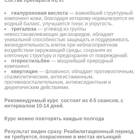
Состав препарата REVI
:
гиалуроновая кислота
— важнейший структурный
компонент кожи, благодаря которому нормализуется ее
водный баланс, улучшается тонус и упругость.
трегалоза
— углевод из группы
невосстанавливающих дисахаридов, обладает
уникальной способностью защищать и поддерживать
жизнедеятельность клеток при неблагоприятном
воздействии окружающей среды, сохраняя их
клеточную структуру и предохраняя от повреждений.
птеростильбен
— мощнейший природный
компонент.
квертицин
— флавонол, обладает противоотечным,
спазмолитическим, антигистаминным,
противовоспалительным, антиоксидантным и
диуретическим действиями.
Рекомендуемый курс состоит из 4-5 сеансов, с
интервалом 10-14 дней.
Курс можно повторять каждые полгода
Результат виден сразу. Реабилитационный период
не требуется, покраснение в местах инъекций