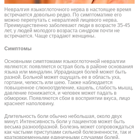
Невралгия языкоглоточного нерва в настоящее время
встречается довольно редко.
По симптоматике его
можно перепутать с невралгией лицевого нерва.
Преимущественно заболевают люди в возрасте 35-45
лет, у людей молодого возраста синдром почти не
встречается. Чаще страдают женщины.
Симптомы
Основными симптомами языкоглоточной невралгии
являются: появляется острая боль в районе основания
языка или миндалин. Иррадиация болей может быть
разной. Больной может ощущать ее в область уха,
гортани, челюсть или шею. Также наблюдается
повышенное слюноотделение, кашель, слабость мышц,
давление понижается, и человек может падать в
обмороки. Появляются сбои в восприятии вкуса, лицо
краснеет наполовину.
Длительность боли обычно небольшая, около двух
минут. Интенсивность боли у пациентов может быть
весьма разнообразной. Болезнь может сопровождаться
как частыми приступами сильной болезненности, так и
кратковременными единичными случаями болей.