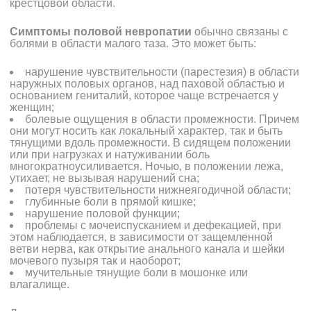
крестцовой области.
Симптомы половой невропатии
обычно связаны с
болями в области малого таза. Это может быть:
нарушение чувствительности (парестезия) в области
наружных половых органов, над паховой областью и
основанием гениталий, которое чаще встречается у
женщин;
болевые ощущения в области промежности. Причем
они могут носить как локальный характер, так и быть
тянущими вдоль промежности. В сидящем положении
или при нагрузках и натуживании боль
многократноусиливается. Ночью, в положении лежа,
утихает, не вызывая нарушений сна;
потеря чувствительности нижнеягодичной области;
глубинные боли в прямой кишке;
нарушение половой функции;
проблемы с мочеиспусканием и дефекацией, при
этом наблюдается, в зависимости от защемленной
ветви нерва, как открытие анального канала и шейки
мочевого пузыря так и наоборот;
мучительные тянущие боли в мошонке или
влагалище.