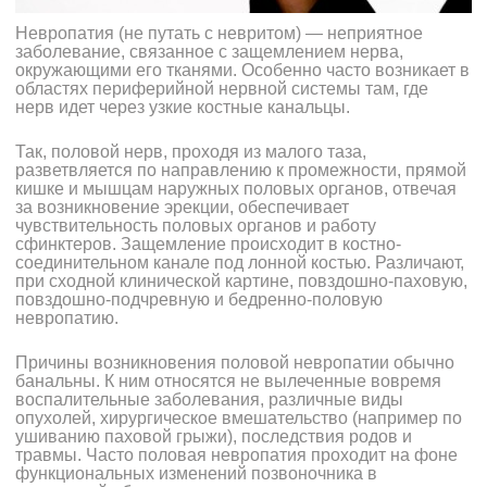
Невропатия
(не путать с невритом) — неприятное
заболевание, связанное с защемлением нерва,
окружающими его тканями. Особенно часто возникает в
областях периферийной нервной системы там, где
нерв идет через узкие костные канальцы.
Так, половой нерв, проходя из малого таза,
разветвляется по направлению к промежности, прямой
кишке и мышцам наружных половых органов, отвечая
за возникновение эрекции, обеспечивает
чувствительность половых органов и работу
сфинктеров. Защемление происходит в костно-
соединительном канале под лонной костью. Различают,
при сходной клинической картине, повздошно-паховую,
повздошно-подчревную и бедренно-половую
невропатию.
Причины возникновения половой невропатии обычно
банальны. К ним относятся не вылеченные вовремя
воспалительные заболевания, различные виды
опухолей, хирургическое вмешательство (например по
ушиванию паховой грыжи), последствия родов и
травмы. Часто половая невропатия проходит на фоне
функциональных изменений позвоночника в