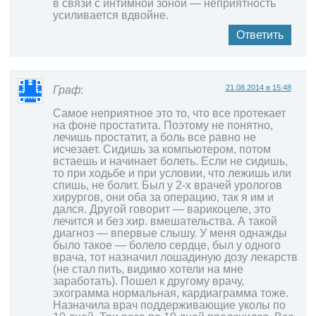
в связи с интимной зоной — неприятность
усиливается вдвойне.
Ответить
21.08.2014 в 15:48
Граф
:
Самое неприятное это то, что все протекает
на фоне простатита. Поэтому не понятно,
лечишь простатит, а боль все равно не
исчезает. Сидишь за компьютером, потом
встаешь и начинает болеть. Если не сидишь,
то при ходьбе и при условии, что лежишь или
спишь, не болит. Был у 2-х врачей урологов
хирургов, они оба за операцию, так я им и
дался. Другой говорит — варикоцеле, это
лечится и без хир. вмешательства. А такой
диагноз — впервые слышу. У меня однажды
было такое — болело сердце, был у одного
врача, тот назначил лошадиную дозу лекарств
(не стал пить, видимо хотели на мне
заработать). Пошел к другому врачу,
эхограмма нормальная, кардиаграмма тоже.
Назначила врач поддерживающие уколы по