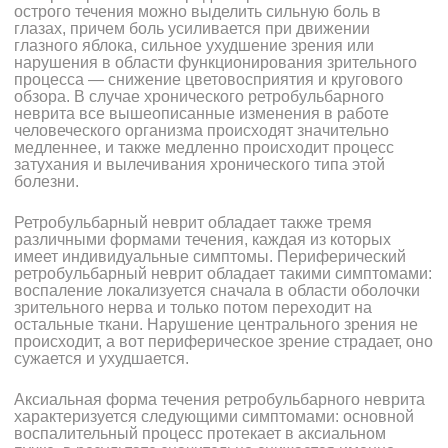
острого течения можно выделить сильную боль в
глазах, причем боль усиливается при движении
глазного яблока, сильное ухудшение зрения или
нарушения в области функционирования зрительного
процесса — снижение цветовосприятия и кругового
обзора. В случае хронического ретробульбарного
неврита все вышеописанные изменения в работе
человеческого организма происходят значительно
медленнее, и также медленно происходит процесс
затухания и вылечивания хронического типа этой
болезни.
Ретробульбарный неврит обладает также тремя
различными формами течения, каждая из которых
имеет индивидуальные симптомы. Периферический
ретробульбарный неврит обладает такими симптомами:
воспаление локализуется сначала в области оболочки
зрительного нерва и только потом переходит на
остальные ткани. Нарушение центрального зрения не
происходит, а вот периферическое зрение страдает, оно
сужается и ухудшается.
Аксиальная форма течения ретробульбарного неврита
характеризуется следующими симптомами: основной
воспалительный процесс протекает в аксиальном