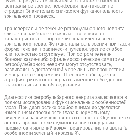
пучке, в результате значительно снижается именно
центральное зрение, периферия практически не
страдает. Значительно снижается функциональность
зрительного процесса.
Трансверсальное течение ретробульбарного неврита
считается наиболее сложным. Его основная
характеристика — поражение практически всего
зрительного нерва. Функциональность зрения при такой
форме течения практически нулевая, зрение слабое
или полностью отсутствует. При остром течении
болезни какие-либо офтальмоскопические симптомы
ретробульбарного неврита могут отсутствовать,
развиваясь в достаточной мере лишь по прошествии
месяца после поражения. При этом наблюдается
атрофия зрительного нерва и заметное побледнение
глазного диска при обследовании.
Диагностика ретробульбарного неврита заключается в
полном исследовании функциональных особенностей
глаза. При диагностике особое внимание уделяется
изменениям способности глаза к нормальному
видению и различению цветов и оттенков. Оценивается
острота зрения, поле видимости пои созерцании
предметов и явлений вокруг, реагирование на цвета (в
особенности зеленый и красный).