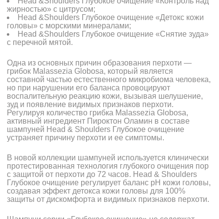
Head &Shoulders Глубокое очищение «Контроль над
жирностью» с цитрусом;
Head &Shoulders Глубокое очищение «Детокс кожи
головы» с морскими минералами;
Head &Shoulders Глубокое очищение «Снятие зуда»
с перечной мятой.
Одна из основных причин образования перхоти —
грибок Malassezia Globosa, который является
составной частью естественного микробиома человека,
но при нарушении его баланса провоцируют
воспалительную реакцию кожи, вызывая шелушение,
зуд и появление видимых признаков перхоти.
Регулируя количество грибка Malassezia Globosa,
активный ингредиент Пироктон Оламин в составе
шампуней Head & Shoulders Глубокое очищение
устраняет причину перхоти и ее симптомы.
В новой коллекции шампуней используется клинически
протестированная технология глубокого очищения пор
с защитой от перхоти до 72 часов. Head & Shoulders
Глубокое очищение регулирует баланс pH кожи головы,
создавая эффект детокса кожи головы для 100%
защиты от дискомфорта и видимых признаков перхоти.