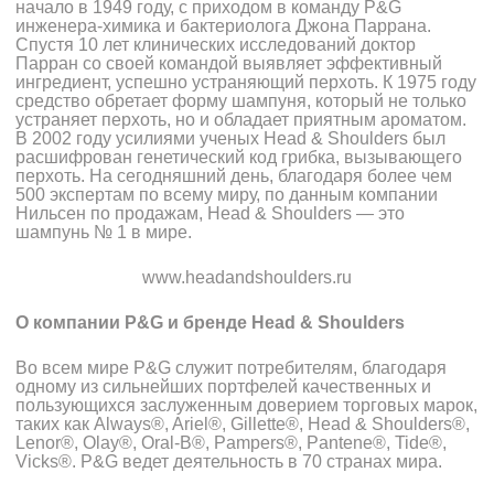
начало в 1949 году, с приходом в команду P&G
инженера-химика и бактериолога Джона Паррана.
Спустя 10 лет клинических исследований доктор
Парран со своей командой выявляет эффективный
ингредиент, успешно устраняющий перхоть. К 1975 году
средство обретает форму шампуня, который не только
устраняет перхоть, но и обладает приятным ароматом.
В 2002 году усилиями ученых Head & Shoulders был
расшифрован генетический код грибка, вызывающего
перхоть. На сегодняшний день, благодаря более чем
500 экспертам по всему миру, по данным компании
Нильсен по продажам, Head & Shoulders — это
шампунь № 1 в мире.
www.headandshoulders.ru
О компании
P
&
G
и бренде
Head
&
Shoulders
Во всем мире P&G служит потребителям, благодаря
одному из сильнейших портфелей качественных и
пользующихся заслуженным доверием торговых марок,
таких как Always®, Ariel®, Gillette®, Head & Shoulders®,
Lenor®, Olay®, Oral-B®, Pampers®, Pantene®, Tide®,
Vicks®. P&G ведет деятельность в 70 странах мира.