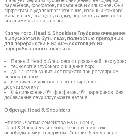
Шампуни серии «Глубокое очищение» не содержат
парабенов, фосфатов, парафинов и силиконов. Они
эффективно удаляют загрязнения, излишки кожного
жира и средства для укладки, бережно ухаживая за
волосами и кожей головы.
Кроме того,
Head
& Shoulders Глубокое очищение
выпускается в бутылках, полностью пригодных
для переработки и на 40% состоящих из
переработанного пластика.
Первый Head & Shoulders с прозрачной текстурой;
технология глубокого очищения пор;
до 72 часов защиты от перхоти при регулярном
использовании;
клинически доказано, протестировано
дерматологами;
0% силиконов, 0% фосфатов, 0% парафинов, без
добавления лаурилсульфата натрия.
О бренде
Head
&
Shoulders
Являясь частью семейства P&G, бренд
Head & Shoulders воплощает особую миссию —
освободить мир от перхоти. История бренда берет