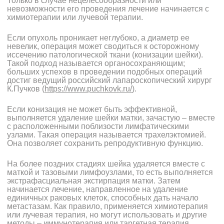
Только в случае нецелесообразности или
невозможности его проведения лечение начинается с
химиотерапии или лучевой терапии.
Если опухоль проникает неглубоко, а диаметр ее
невелик, операция может сводиться к осторожному
иссечению патологической ткани (конизации шейки).
Такой подход называется органосохраняющим;
больших успехов в проведении подобных операций
достиг ведущий российский лапароскопический хирург
К.Пучков (
https://www.puchkovk.ru/
).
Если конизация не может быть эффективной,
выполняется удаление шейки матки, зачастую – вместе
с расположенными поблизости лимфатическими
узлами. Такая операция называется трахелэктомией.
Она позволяет сохранить репродуктивную функцию.
На более поздних стадиях шейка удаляется вместе с
маткой и тазовыми лимфоузлами, то есть выполняется
экстрафасциальная экстирпация матки. Затем
начинается лечение, направленное на удаление
единичных раковых клеток, способных дать начало
метастазам. Как правило, применяется химиотерапия
или лучевая терапия, но могут использовать и другие
методы – иммунотерапия или таргетная терапия.