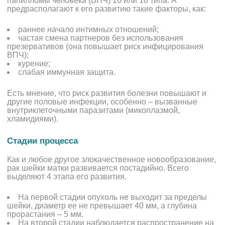
папилломы человека (ВПЧ) 16 или 18 типа. А
предрасполагают к его развитию такие факторы, как:
раннее начало интимных отношений;
частая смена партнеров без использования
презервативов (она повышает риск инфицирования
ВПЧ);
курение;
слабая иммунная защита.
Есть мнение, что риск развития болезни повышают и
другие половые инфекции, особенно – вызванные
внутриклеточными паразитами (микоплазмой,
хламидиями).
Стадии процесса
Как и любое другое злокачественное новообразование,
рак шейки матки развивается постадийно. Всего
выделяют 4 этапа его развития.
На первой стадии опухоль не выходит за пределы
шейки, диаметр ее не превышает 40 мм, а глубина
прорастания – 5 мм.
На второй стадии наблюдается распространение на