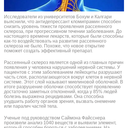
Исследователи из университетов Бохум и Калгари
выяснили,
что антидепрессант кломипрамин способен
снизить уровень тяжести проявления рассеянного
склероза, при прогрессивном течении заболевания. До
настоящего времени лекарств, которые были способны
как-то воздействовать на развитие рассеянного
склероза не было. Похоже, что новое открытие
поможет создать эффективный препарат.
Рассеянный склероз является одной из главных причин
появления у человека нарушений нервной системы. У
пациентов с этим заболеванием лейкоциты разрушают
часть слоя, располагающегося вокруг клеток в нервной
системе. Этот слой называют миелиновой оболочкой. В
итоге разрушение оболочки способствует проявлению
достаточно заметных отклонений, когда у 85% людей
болезнь выражена рецидивами. Она способна
ухудшить работу органов зрения, вызвать онемение
или паралич частей тела.
Ученые под руководством Саймона Файсснера
произвели анализ 1040 веществ и выявили элемент,
который способен бороться с заболеваниями. На