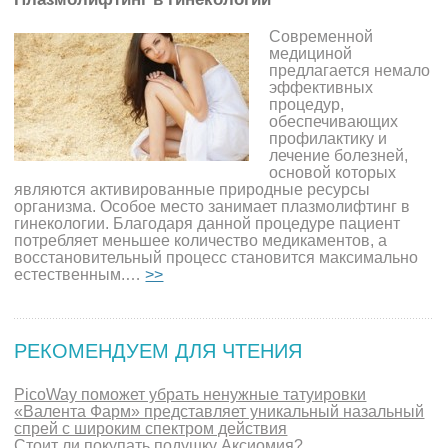
Современной
медициной
предлагается немало
эффективных
процедур,
обеспечивающих
профилактику и
лечение болезней,
основой которых
являются активированные природные ресурсы
организма. Особое место занимает плазмолифтинг в
гинекологии. Благодаря данной процедуре пациент
потребляет меньшее количество медикаментов, а
восстановительный процесс становится максимально
естественным.…
>>
РЕКОМЕНДУЕМ ДЛЯ ЧТЕНИЯ
PicoWay поможет убрать ненужные татуировки
«Валента Фарм» представляет уникальный назальный
спрей с широким спектром действия
Стоит ли покупать подушку Аксиомия?