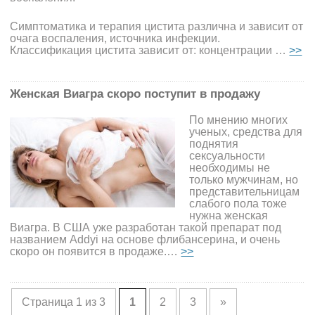
Симптоматика и терапия цистита различна и зависит от
очага воспаления, источника инфекции.
Классификация цистита зависит от: концентрации …
>>
Женская Виагра скоро поступит в продажу
По мнению многих
ученых, средства для
поднятия
сексуальности
необходимы не
только мужчинам, но
представительницам
слабого пола тоже
нужна женская
Виагра. В США уже разработан такой препарат под
названием Addyi на основе флибансерина, и очень
скоро он появится в продаже.…
>>
Страница 1 из 3
1
2
3
»