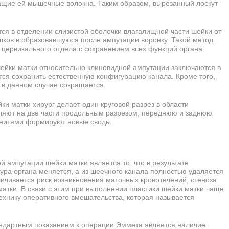
жащие ей мышечные волокна. Таким образом, вырезанный лоскут
ся в отделении слизистой оболочки влагалищной части шейки от
ков в образовавшуюся после ампутации воронку. Такой метод
цервикального отдела с сохранением всех функций органа.
ейки матки относительно клиновидной ампутации заключаются в
тся сохранить естественную конфигурацию канала. Кроме того,
в данном случае сокращается.
и матки хирург делает один круговой разрез в области
еляют на две части продольным разрезом, переднюю и заднюю
и нитями формируют новые своды.
 ампутации шейки матки является то, что в результате
тура органа меняется, а из шеечного канала полностью удаляется
личивается риск возникновения маточных кровотечений, стеноза
атки. В связи с этим при выполнении пластики шейки матки чаще
хнику оперативного вмешательства, которая называется
ндартным показанием к операции Эммета является наличие