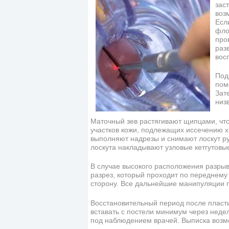
зас
воз
Есл
фло
про
раз
восп
Под
пом
Зат
низ
Маточный зев растягивают щипцами, чт
участков кожи, подлежащих иссечению 
выполняют надрезы и снимают лоскут ру
лоскута накладывают узловые кетгутовы
В случае высокого расположения разры
разрез, который проходит по переднему 
сторону. Все дальнейшие манипуляции п
Восстановительный период после пласт
вставать с постели минимум через неде
под наблюдением врачей. Выписка возм