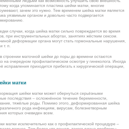
ременными людьми как возможность улучшить свою внешность.
тому когда упоминается пластика шейки матки, многие
оумевают, зачем это нужно. Тем временем шейка матки является
ьма уязвимым органом и довольно часто подвергается
вмированию.
едки случаи, когда шейка матки сильно повреждается во время
ов, при инструментальных абортах, занятиях жёстким сексом.
чиной деформации органа могут стать гормональные нарушения,
 т. п.
 строении маточной шейки до поры до времени остаются
о на очередном профилактическом осмотре у гинеколога. Иногда
её исправления приходится прибегать к хирургической операции,
ейки матки
еформация шейки матки может обернуться серьёзными
ые последствия – осложнённое течение беременности,
ание, тяжёлые роды. Помимо этого, деформированная шейка
 различного рода инфекциям, вирусам, болезнетворным
ния которых очевиден всем.
йки матки исключительно как о профилактической процедуре –
раздо важнее. Тем более что решать такого плана проблемы