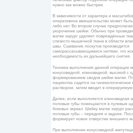
нужно как можно быстрее.
В зависимости от характера и масштаб
оперативное вмешательство может быт
либо нет. Во втором случае предполагае
укорочение шейки. Обычно при проведе
матки хирург удаляет повреждённые ткан
слизисто-мышечной ткани в области вл
швы. Сшивание лоскутов производится
саморассасывающимися нитями, что ис
необходимость их дальнейшего снятия.
Техника выполнения данной операции м
конусовидной, клиновидной, высокой с
формированием сводов шейки матки. Пл
пациентка садится на гинекологическое
раствором, затем вводит в оперируемую 
Далее, если выполняется клиновидная а
половые губы помещаются в пулевые щ
боковых зеркал. Шейку матки хирург ра
половые губы – передняя и задняя. Посл
формирует новое отверстие внешнего ма
При выполнении конусовидной ампутаци