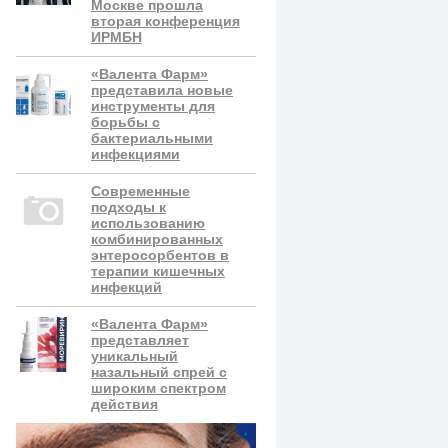
Москве прошла
вторая конференция
ИРМБН
«Валента Фарм»
представила новые
инструменты для
борьбы с
бактериальными
инфекциями
Современные
подходы к
использованию
комбинированных
энтеросорбентов в
терапии кишечных
инфекций
«Валента Фарм»
представляет
уникальный
назальный спрей с
широким спектром
действия