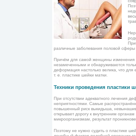
сов
Поэ
нед
вес
тра
Нер
род
При
различные заболевания половой сферы и
Причём для самой женщины изменения в
незамеченными и обнаруживаются тольк
деформация настолько велика, что для 
т. е. пластике шейки матки.
Техники проведения пластики ш
При отсутствии адекватного лечения д
неприятностями. Самые распространённ
повышенный риск выкидыша, невынашив
открывает дорогу к внутренним органам
микроорганизмам, результат проникнове
Поэтому не нужно судить о пластике ше
лечебный фактор подобной операции го