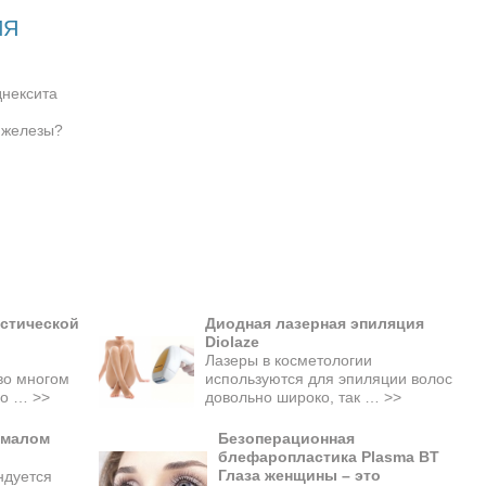
ИЯ
днексита
 железы?
стической
Диодная лазерная эпиляция
Diolaze
Лазеры в косметологии
во многом
используются для эпиляции волос
ько …
>>
довольно широко, так …
>>
 малом
Безоперационная
блефаропластика Plasma BT
Глаза женщины – это
ндуется