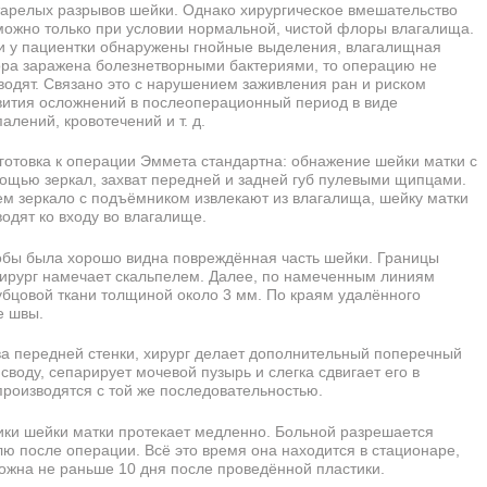
тарелых разрывов шейки. Однако хирургическое вмешательство
можно только при условии нормальной, чистой флоры влагалища.
и у пациентки обнаружены гнойные выделения, влагалищная
ра заражена болезнетворными бактериями, то операцию не
водят. Связано это с нарушением заживления ран и риском
вития осложнений в послеоперационный период в виде
алений, кровотечений и т. д.
готовка к операции Эммета стандартна: обнажение шейки матки с
ощью зеркал, захват передней и задней губ пулевыми щипцами.
ем зеркало с подъёмником извлекают из влагалища, шейку матки
водят ко входу во влагалище.
обы была хорошо видна повреждённая часть шейки. Границы
хирург намечает скальпелем. Далее, по намеченным линиям
бцовой ткани толщиной около 3 мм. По краям удалённого
е швы.
ва передней стенки, хирург делает дополнительный поперечный
своду, сепарирует мочевой пузырь и слегка сдвигает его в
роизводятся с той же последовательностью.
ики шейки матки протекает медленно. Больной разрешается
лю после операции. Всё это время она находится в стационаре,
ожна не раньше 10 дня после проведённой пластики.