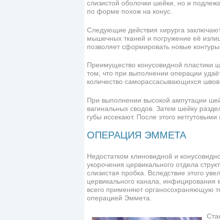
слизистой оболочки шейки, но и подле
по форме похож на конус.
Следующие действия хирурга заключают
мышечных тканей и погружение её излиш
позволяет сформировать новые контуры 
Преимущество конусовидной пластики ш
том, что при выполнении операции удаё
количество саморассасывающихся швов 
При выполнении высокой ампутации шейк
вагинальных сводов. Затем шейку разд
губы иссекают. После этого кетгутовым
ОПЕРАЦИЯ ЭММЕТА
Недостатком клиновидной и конусовидной
укорочения цервикального отдела струк
слизистая пробка. Вследствие этого уве
цервикального канала, инфицирования м
всего применяют органосохраняющую те
операцией Эммета.
Ста