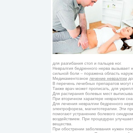
для разгибания стоп и пальцев ног.
Невралгия бедренного нерва вызывает н
сильной боли – поражена область наруж
Медикаментозное
лечение невралгии
до
В перечень лечебных препаратов могут 
Также врач может прописать, для укрепл
Для растирания болевых мест выписываю
При вторичном характере невралгии сна
Для лечения невралгии бедренного нер
электрофореза, магнитотерапии. Эти пр
помогают устранению болевого синдром
воздействием. При процедурах улучшае
вещества.
При обострении заболевания нужен пок