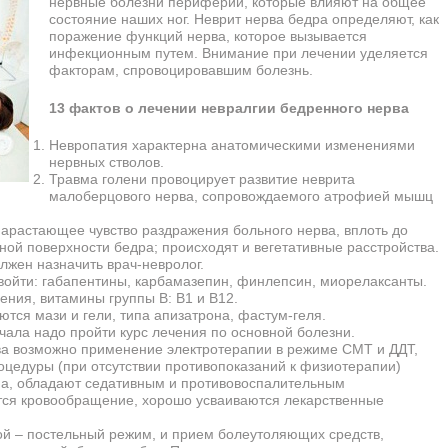
нервные болезни периферии, которые влияют на общее
состояние наших ног. Неврит нерва бедра определяют, как
поражение функций нерва, которое вызывается
инфекционным путем. Внимание при лечении уделяется
факторам, спровоцировавшим болезнь.
13 фактов о лечении невралгии бедренного нерва
Невропатия характерна анатомическими изменениями
нервных стволов.
Травма голени провоцирует развитие неврита
малоберцового нерва, сопровождаемого атрофией мышц
арастающее чувство раздражения больного нерва, вплоть до
ной поверхности бедра; происходят и вегетативные расстройства.
лжен назначить врач-невролог.
войти: габапентины, карбамазепин, финлепсин, миорелаксанты.
ения, витамины группы В: В1 и В12.
тся мази и гели, типа апизатрона, фастум-геля.
чала надо пройти курс лечения по основной болезни.
ва возможно применение электротерапии в режиме СМТ и ДДТ,
оцедуры (при отсутствии противопоказаний к физиотерапии)
а, обладают седативным и противовоспалительным
тся кровообращение, хорошо усваиваются лекарственные
ой – постельный режим, и прием болеутоляющих средств,