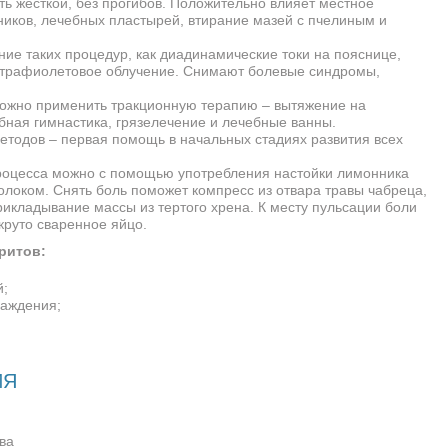
ь жесткой, без прогибов. Положительно влияет местное
ников, лечебных пластырей, втирание мазей с пчелиным и
ие таких процедур, как диадинамические токи на пояснице,
льтрафиолетовое облучение. Снимают болевые синдромы,
можно применить тракционную терапию – вытяжение на
бная гимнастика, грязелечение и лечебные ванны.
тодов – первая помощь в начальных стадиях развития всех
роцесса можно с помощью употребления настойки лимонника
олоком. Снять боль поможет компресс из отвара травы чабреца,
рикладывание массы из тертого хрена. К месту пульсации боли
круто сваренное яйцо.
ритов:
;
лаждения;
ИЯ
ва