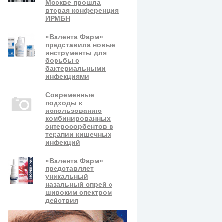
Москве прошла
вторая конференция
ИРМБН
«Валента Фарм»
представила новые
инструменты для
борьбы с
бактериальными
инфекциями
Современные
подходы к
использованию
комбинированных
энтеросорбентов в
терапии кишечных
инфекций
«Валента Фарм»
представляет
уникальный
назальный спрей с
широким спектром
действия