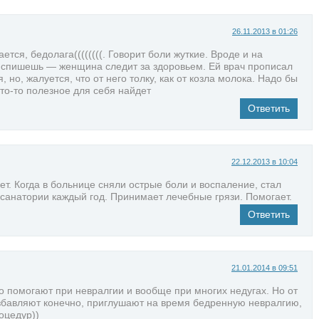
26.11.2013 в 01:26
ется, бедолага((((((((. Говорит боли жуткие. Вроде и на
е спишешь — женщина следит за здоровьем. Ей врач прописал
 но, жалуется, что от него толку, как от козла молока. Надо бы
что-то полезное для себя найдет
Ответить
22.12.2013 в 10:04
ет. Когда в больнице сняли острые боли и воспаление, стал
 санатории каждый год. Принимает лечебные грязи. Помогает.
Ответить
21.01.2014 в 09:51
о помогают при невралгии и вообще при многих недугах. Но от
збавляют конечно, приглушают на время бедренную невралгию,
оцедур))