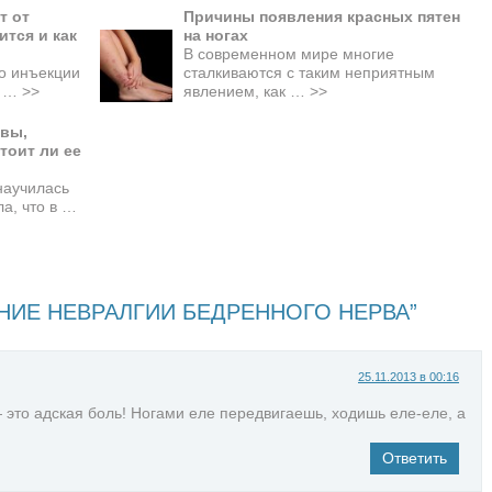
т от
Причины появления красных пятен
ится и как
на ногах
В современном мире многие
то инъекции
сталкиваются с таким неприятным
й …
>>
явлением, как …
>>
ывы,
тоит ли ее
научилась
ла, что в …
НИЕ НЕВРАЛГИИ БЕДРЕННОГО НЕРВА”
25.11.2013 в 00:16
это адская боль! Ногами еле передвигаешь, ходишь еле-еле, а
Ответить