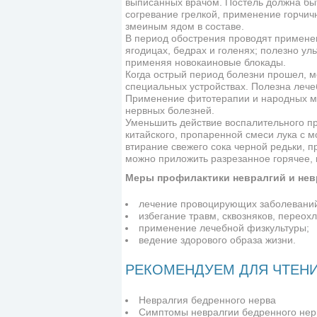
выписанных врачом. Постель должна быт
согревание грелкой, применение горчич
змеиным ядом в составе.
В период обострения проводят применен
ягодицах, бедрах и голенях; полезно у
применяя новокаиновые блокады.
Когда острый период болезни прошел, 
специальных устройствах. Полезна лече
Применение фитотерапии и народных ме
нервных болезней.
Уменьшить действие воспалительного п
китайского, пропаренной смеси лука с м
втирание свежего сока черной редьки, п
можно приложить разрезанное горячее, 
Меры профилактики невралгий и нев
лечение провоцирующих заболеваний
избегание травм, сквозняков, переох
применение лечебной физкультуры;
ведение здорового образа жизни.
РЕКОМЕНДУЕМ ДЛЯ ЧТЕН
Невралгия бедренного нерва
Симптомы невралгии бедренного нер