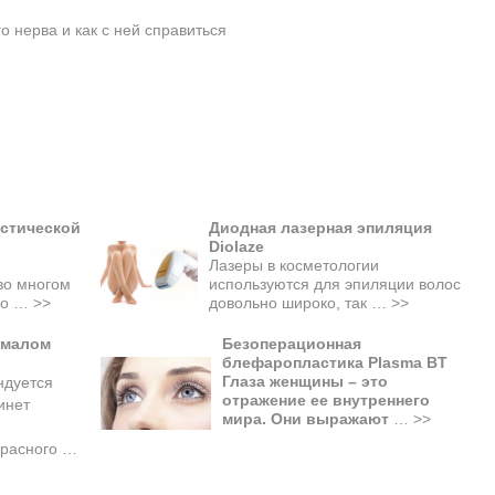
о нерва и как с ней справиться
стической
Диодная лазерная эпиляция
Diolaze
Лазеры в косметологии
во многом
используются для эпиляции волос
ько …
>>
довольно широко, так …
>>
 малом
Безоперационная
блефаропластика Plasma BT
Глаза женщины – это
ндуется
отражение ее внутреннего
инет
мира. Они выражают
…
>>
красного
…