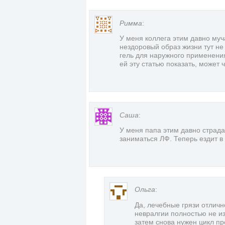
Римма
:
У меня коллега этим давно муча
нездоровый образ жизни тут н
гель для наружного применения,
ей эту статью показать, может 
Саша
:
У меня папа этим давно страда
заниматься ЛФ. Теперь ездит в
Ольга
:
Да, лечебные грязи отличн
невралгии полностью не и
затем снова нужен цикл пр