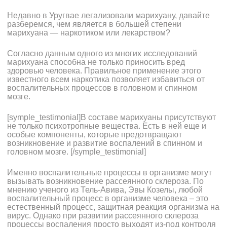
Недавно в Уругвае легализовали марихуану,
давайте
разберемся, чем является в большей степени
марихуана — наркотиком или лекарством?
Согласно данным одного из многих исследований
марихуана способна не только приносить вред
здоровью человека. Правильное применение этого
известного всем наркотика позволяет избавиться от
воспалительных процессов в головном и спинном
мозге.
[symple_testimonial]В составе марихуаны присутствуют
не только психотропные вещества. Есть в ней еще и
особые компоненты, которые предотвращают
возникновение и развитие воспалений в спинном и
головном мозге. [/symple_testimonial]
Именно воспалительные процессы в организме могут
вызывать возникновение рассеянного склероза. По
мнению ученого из Тель-Авива, Эвы Козелы, любой
воспалительный процесс в организме человека – это
естественный процесс, защитная реакция организма на
вирус. Однако при развитии рассеянного склероза
процессы воспаления просто выходят из-под контроля