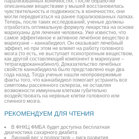
парализованных конечностях. После обработки
описанными веществами у мышей восстановилась
чувствительность и подвижность в конечностях, они
могли передвигаться на ранее парализованных лапках.
Теперь, после таких исследований, ученые должны
отработать оптимальную формулу лекарства на основе
марихуаны для лечения человека. Уже известно, что
самое эффективное и активное лечебное вещество в
марихуане – каннабидиол. Он оказывает лечебный
эффект, но при этом не влияет на работу головного
мозга (то есть, не выступает психотропным веществом,
как другой составляющий компонент в марихуане –
тетрагидроканнабинол). Доказательство лечебных
свойств каннабидиола было представлено еще два
года назад. Тогда ученые нашли неопровержимые
факты того, что каннабидиол помогает устранить все
симптомы рассеянного склероза, не оставляя
возможности иммунным клеткам губительно
воздействовать на нервные клетки головного или
спинного мозга.
РЕКОМЕНДУЕМ ДЛЯ ЧТЕНИЯ
В ФНКЦ ФМБА будет доступна бесплатная
диагностика сахарного диабета
Лишний вес у подростков – риск развития