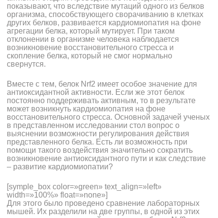
показывают, что вследствие мутаций одного из белков
организма, способствующего сворачиванию в клетках
других белков, развивается кардиомиопатия на фоне
агрегации белка, который мутирует. При таком
отклонении в организме человека наблюдается
возникновение восстановительного стресса и
скопление белка, который не смог нормально
свернутся.
Вместе с тем, белок Nrf2 имеет особое значение для
антиоксидантной активности. Если же этот белок
постоянно поддерживать активным, то в результате
может возникнуть кардиомиопатия на фоне
восстановительного стресса. Основной задачей ученых
в представленном исследовании стол вопрос о
выяснении возможности регулирования действия
представленного белка. Есть ли возможность при
помощи такого воздействия значительно сократить
возникновение антиоксидантного пути и как следствие
– развитие кардиомиопатии?
[symple_box color=»green» text_align=»left»
width=»100%» float=»none»]
Для этого было проведено сравнение лабораторных
мышей. Их разделили на две группы, в одной из этих