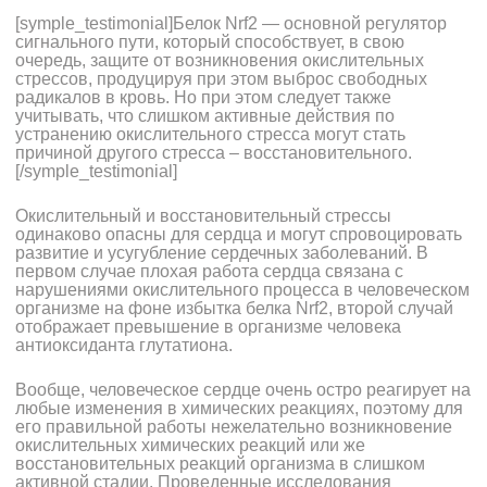
[symple_testimonial]Белок Nrf2 — основной регулятор
сигнального пути, который способствует, в свою
очередь, защите от возникновения окислительных
стрессов, продуцируя при этом выброс свободных
радикалов в кровь. Но при этом следует также
учитывать, что слишком активные действия по
устранению окислительного стресса могут стать
причиной другого стресса – восстановительного.
[/symple_testimonial]
Окислительный и восстановительный стрессы
одинаково опасны для сердца и могут спровоцировать
развитие и усугубление сердечных заболеваний. В
первом случае плохая работа сердца связана с
нарушениями окислительного процесса в человеческом
организме на фоне избытка белка Nrf2, второй случай
отображает превышение в организме человека
антиоксиданта глутатиона.
Вообще, человеческое сердце очень остро реагирует на
любые изменения в химических реакциях, поэтому для
его правильной работы нежелательно возникновение
окислительных химических реакций или же
восстановительных реакций организма в слишком
активной стадии. Проведенные исследования