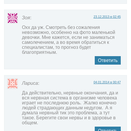
23.12.2013 в 02:45
Зоя
:
Охх да уж. Смотреть без сожаления
невозможно, особенно на фото маленькой
девочки. Мне кажется, если не заниматься
самолечением, а во время обратиться к
специалистам, то прогноз будет
благоприятным.
Ответить
04.01.2014 в 00:47
Лариса
:
Да действительно, нервные окончания, да и
вся нервная система в организме человека
играет не последнюю роль. Жалко конечно
людей страдающих данным недугом. А я
думала нервный тик это проблема, а тут
такое. Берегите свои нервы и в здоровье в
общем.
Ответить