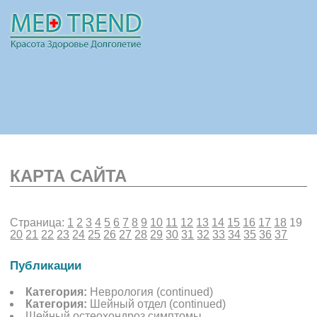
КАРТА САЙТА
НОВОСТИ
СТАТЬИ
РЕКЛАМА
ПОЛЕЗНО
Страница:
1
2
3
4
5
6
7
8
9
10
11
12
13
14
15
16
17
18
19
20
21
22
23
24
25
26
27
28
29
30
31
32
33
34
35
36
37
Публикации
Категория:
Неврология
(continued)
Категория:
Шейный отдел
(continued)
Шейный остеохондроз симптомы