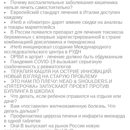
Почему воспалительные заболевания кишечника
нельзя лечить самостоятельно?
Европейский стандарт лечения в Италии доступен
каждому
iHerb и «Инвитро» дарят зимние скидки на анализы
и товары маркетплейса
В России появился препарат для лечения токсикоза
беременных с впервые зарегистрированной в стране
комбинацией доксиламина и пиридоксина
iHerb инициировал создание Международного
исследовательского центра в РУДН
ОРВИ и артрит - лечение должно быть обдуманным
Пандемия COVID-19 вызывает серьезную
озабоченность у ревматологов
ТЕРАПИЯ КАШЛЯ НА ОСТРИЕ ИННОВАЦИЙ:
НОВЫЙ ВЗГЛЯД НА СТАРУЮ ПРОБЛЕМУ
ЭТО НАМ ПО ПЛЕЧУ: HEAD & SHOULDERS И
«ПЯТЕРОЧКА» ЗАПУСКАЮТ ПРОЕКТ ПРОТИВ
БУЛЛИНГА В ШКОЛАХ
Что делать, если ребенок отравился на отдыхе или
даче?
Вам «поставили» желчнокаменную болезнь. Что
делать дальше?
Профилактика цирроза печени и инфаркта миокарда
в одной таблетке
Oral-B выпускает на рынок России новую