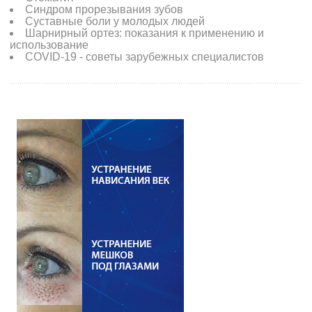
Синдром прорезывания зубов
Суставные боли у молодых людей
Шарнирный ортез: показания к применению и
использование
COVID-19 - советы зарубежных специалистов